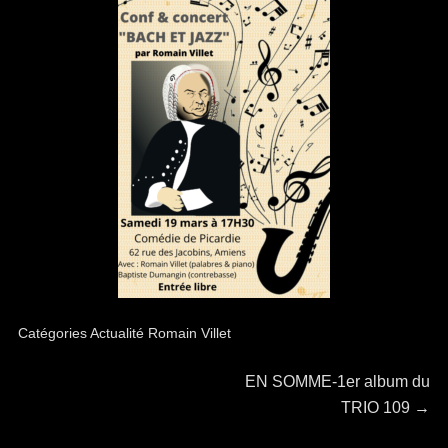
Catégories
Actualité Romain Villet
Navigation
Article
EN SOMME-1er album du
suivant :
TRIO 109
→
de