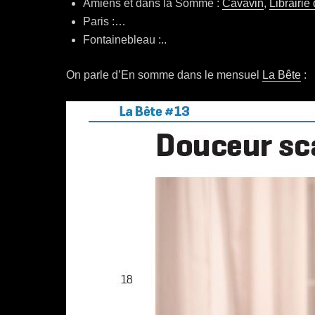
Amiens et dans la Somme :
Cavavin
,
Librairie
Paris :…
Fontainebleau :..
On parle d’En somme dans le mensuel
La Bête
: