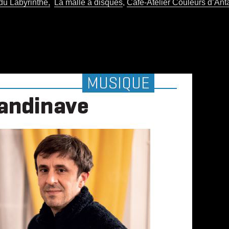
 du Labyrinthe,
La malle à disques
,
Café-Atelier Couleurs d’Ant