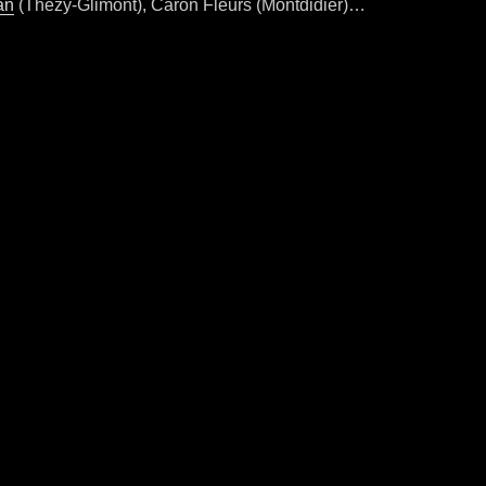
an
(Thézy-Glimont), Caron Fleurs (Montdidier)…